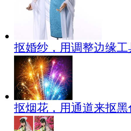
抠婚纱，用调整边缘工
抠烟花，用通道来抠黑