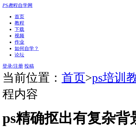
P
S
教
程自学网
首页
教程
下载
视频
作业
如何自学？
论坛
登录/注册
投稿
当前位置：
首页
>
ps培训
程内容
ps精确抠出有复杂背