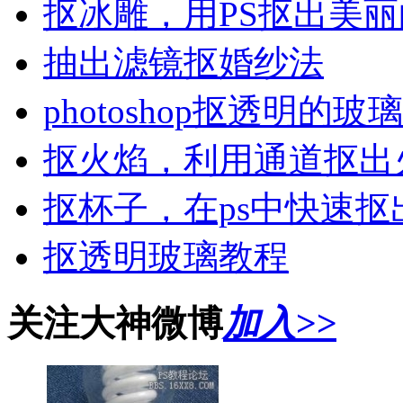
抠冰雕，用PS抠出美
抽出滤镜抠婚纱法
photoshop抠透明的
抠火焰，利用通道抠出
抠杯子，在ps中快速
抠透明玻璃教程
关注大神微博
加入>>