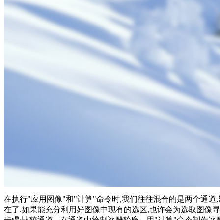
在执行"应用图像"和"计算"命令时,我们往往混合的是两个通道
在了.如果能充分利用好图像中现有的选区,也许会为选取图像寻
步骤:比较通道---在通道中绘制冰雕轮廓---用"计算"命令制作冰