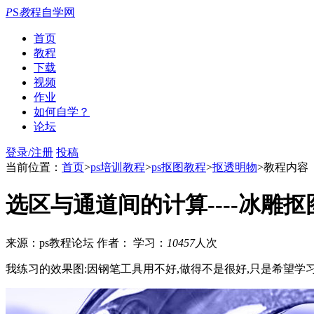
P
S
教
程自学网
首页
教程
下载
视频
作业
如何自学？
论坛
登录/注册
投稿
当前位置：
首页
>
ps培训教程
>
ps抠图教程
>
抠透明物
>教程内容
选区与通道间的计算----冰雕抠
来源：ps教程论坛
作者：
学习：
10457
人次
我练习的效果图:因钢笔工具用不好,做得不是很好,只是希望学习