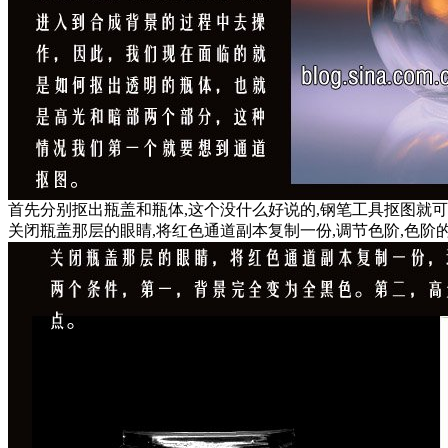
首先分别抠出瓶盖和瓶体,这个没什么好说的,钢笔工具抠图就
关闭瓶盖那层的眼睛,将红色通道副本复制一份,调节色阶,色阶的