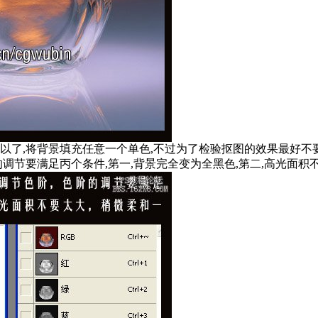
可以了,将背景填充任意一个单色,不过为了检验抠图的效果最好不
调节要满足丙个条件,第一,背景完全变为全黑色,第二,高光面积不