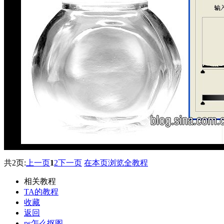
共2页:
上一页
1
2
下一页
在本页浏览全教程
相关教程
TA的教程
收藏
返回
ps怎么抠图