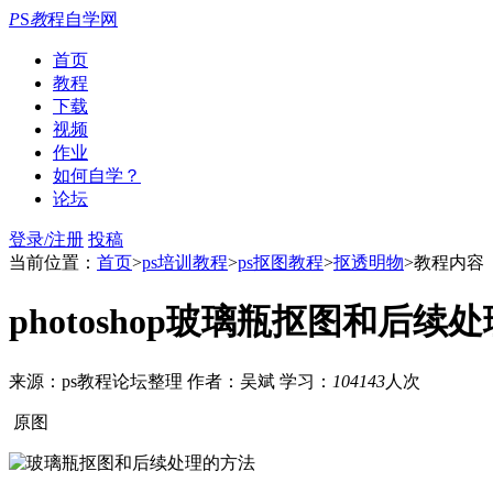
P
S
教
程自学网
首页
教程
下载
视频
作业
如何自学？
论坛
登录/注册
投稿
当前位置：
首页
>
ps培训教程
>
ps抠图教程
>
抠透明物
>教程内容
photoshop玻璃瓶抠图和后续
来源：ps教程论坛整理
作者：吴斌
学习：
104143
人次
原图