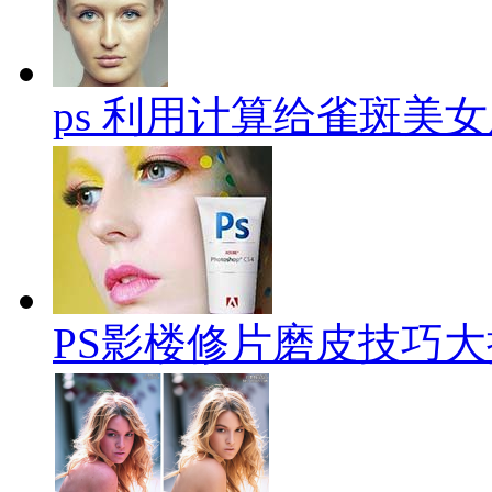
ps 利用计算给雀斑美
PS影楼修片磨皮技巧