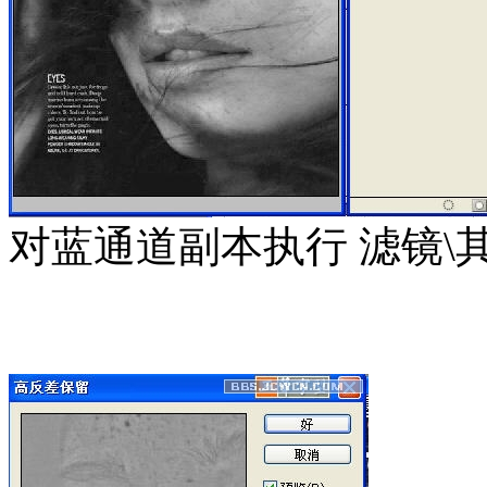
对蓝通道副本执行 滤镜\