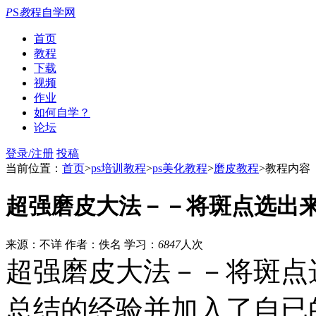
P
S
教
程自学网
首页
教程
下载
视频
作业
如何自学？
论坛
登录/注册
投稿
当前位置：
首页
>
ps培训教程
>
ps美化教程
>
磨皮教程
>教程内容
超强磨皮大法－－将斑点选出
来源：不详
作者：佚名
学习：
6847
人次
超强磨皮大法－－将斑点
总结的经验并加入了自已