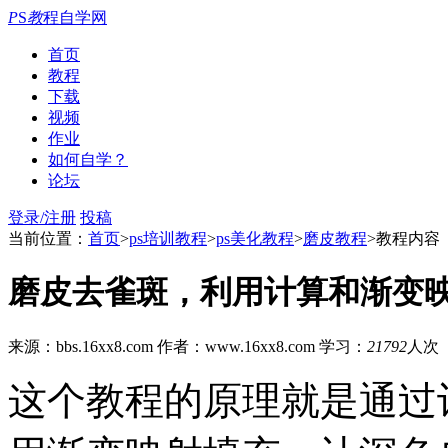
P
S
教
程自学网
首页
教程
下载
视频
作业
如何自学？
论坛
登录/注册
投稿
当前位置：
首页
>
ps培训教程
>
ps美化教程
>
磨皮教程
>教程内容
磨皮去雀斑，利用计算和渐变
来源：bbs.16xx8.com
作者：www.16xx8.com
学习：
21792
人次
这个教程的原理就是通过