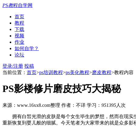
P
S
教
程自学网
首页
教程
下载
视频
作业
如何自学？
论坛
登录/注册
投稿
当前位置：
首页
>
ps培训教程
>
ps美化教程
>
磨皮教程
>教程内容
PS影楼修片磨皮技巧大揭秘
来源：www.16xx8.com整理
作者：不详
学习：
951395
人次
拥有白皙光滑的皮肤是每个女生毕生的梦想，然而在现实生活
重新恢复到婴儿般的细腻。今天笔者为大家带来的就是众多影楼、