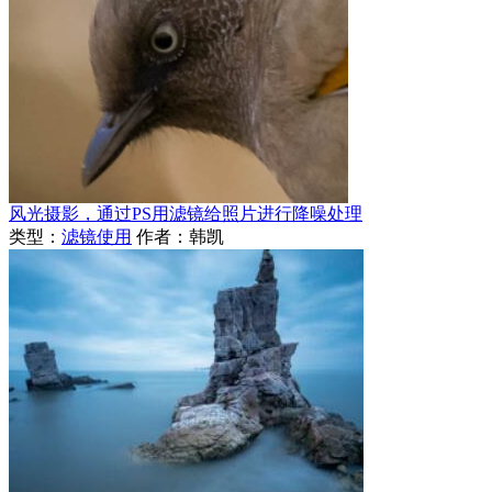
风光摄影，通过PS用滤镜给照片进行降噪处理
类型：
滤镜使用
作者：韩凯