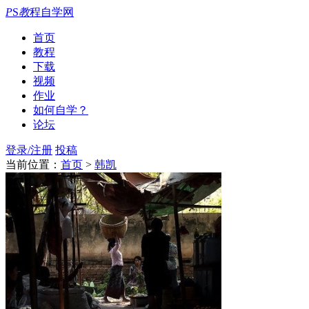
P
S
教
程自学网
首页
教程
下载
视频
作业
如何自学？
论坛
登录/注册
投稿
当前位置：
首页
>
韩凯