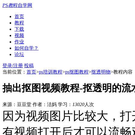
P
S
教
程自学网
首页
教程
下载
视频
作业
如何自学？
论坛
登录/注册
投稿
当前位置：
首页
>
ps培训教程
>
ps抠图教程
>
抠透明物
>教程内容
抽出抠图视频教程-抠透明的流
来源：豆豆堂
作者：洁妈
学习：
13020
人次
因为视频图片比较大，打
有视频打开后才可以流畅