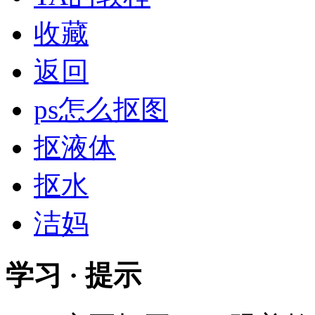
收藏
返回
ps怎么抠图
抠液体
抠水
洁妈
学习 · 提示