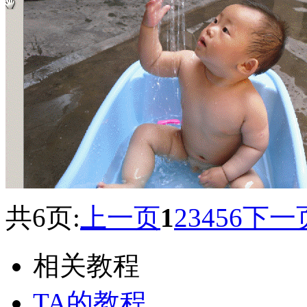
共6页:
上一页
1
2
3
4
5
6
下一
相关教程
TA的教程