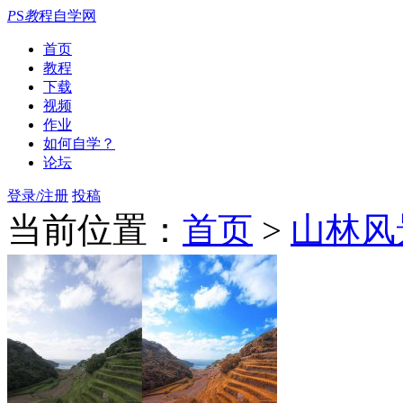
P
S
教
程自学网
首页
教程
下载
视频
作业
如何自学？
论坛
登录/注册
投稿
当前位置：
首页
>
山林风