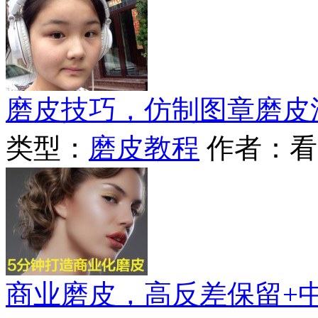
磨皮技巧，仿制图章磨皮
类型：
磨皮教程
作者：看
商业磨皮，高反差保留+