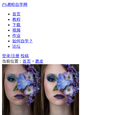
P
S
教
程自学网
首页
教程
下载
视频
作业
如何自学？
论坛
登录/注册
投稿
当前位置：
首页
>
磨皮