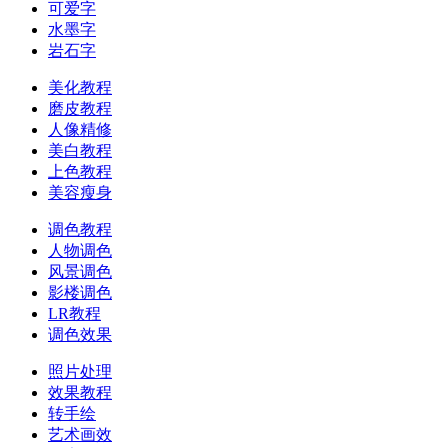
可爱字
水墨字
岩石字
美化教程
磨皮教程
人像精修
美白教程
上色教程
美容瘦身
调色教程
人物调色
风景调色
影楼调色
LR教程
调色效果
照片处理
效果教程
转手绘
艺术画效