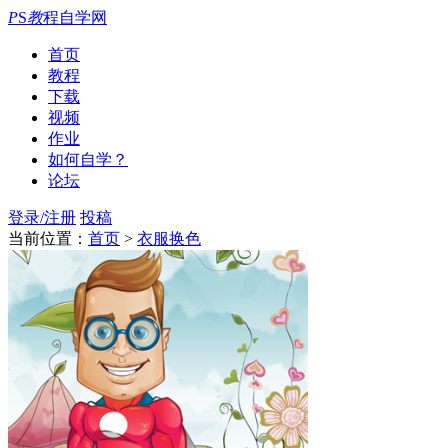
P
S
教
程自学网
首页
教程
下载
视频
作业
如何自学？
论坛
登录/注册
投稿
当前位置：
首页
>
衣服换色