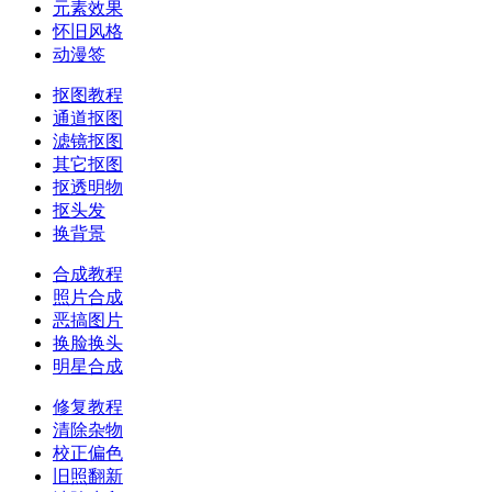
元素效果
怀旧风格
动漫签
抠图教程
通道抠图
滤镜抠图
其它抠图
抠透明物
抠头发
换背景
合成教程
照片合成
恶搞图片
换脸换头
明星合成
修复教程
清除杂物
校正偏色
旧照翻新