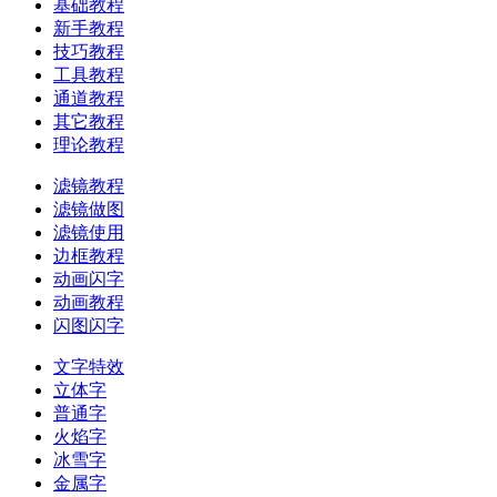
基础教程
新手教程
技巧教程
工具教程
通道教程
其它教程
理论教程
滤镜教程
滤镜做图
滤镜使用
边框教程
动画闪字
动画教程
闪图闪字
文字特效
立体字
普通字
火焰字
冰雪字
金属字