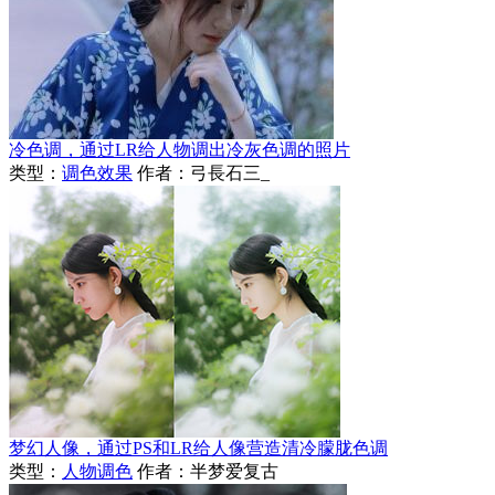
冷色调，通过LR给人物调出冷灰色调的照片
类型：
调色效果
作者：弓長石三_
梦幻人像，通过PS和LR给人像营造清冷朦胧色调
类型：
人物调色
作者：半梦爱复古