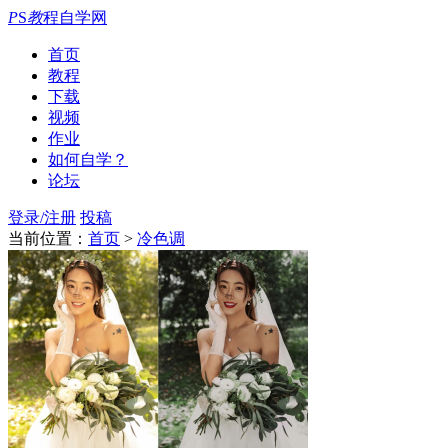
P
S
教
程自学网
首页
教程
下载
视频
作业
如何自学？
论坛
登录/注册
投稿
当前位置：
首页
>
冷色调