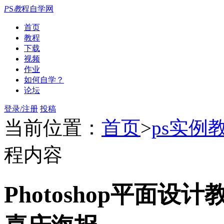
P
S
教
程自学网
首页
教程
下载
视频
作业
如何自学？
论坛
登录/注册
投稿
当前位置：
首页
>
ps实例
程内容
Photoshop平面设