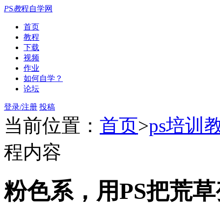
P
S
教
程自学网
首页
教程
下载
视频
作业
如何自学？
论坛
登录/注册
投稿
当前位置：
首页
>
ps培训
程内容
粉色系，用PS把荒