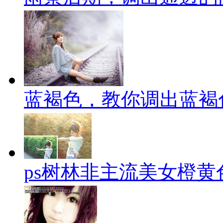
蓝褐色，教你调出蓝褐
ps树林非主流美女橙黄