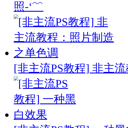
照-‘﹌
[非主流PS教程] 非