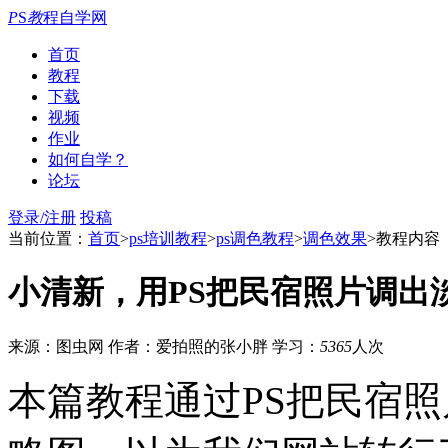
P
S
教
程自学网
首页
教程
下载
视频
作业
如何自学？
论坛
登录/注册
投稿
当前位置：
首页
>
ps培训教程
>
ps调色教程
>
调色效果
>教程内容
小清新，用PS把民宿照片调出
来源：图虫网
作者：爱拍照的张小胖
学习：
5365
人次
本篇教程通过PS把民宿