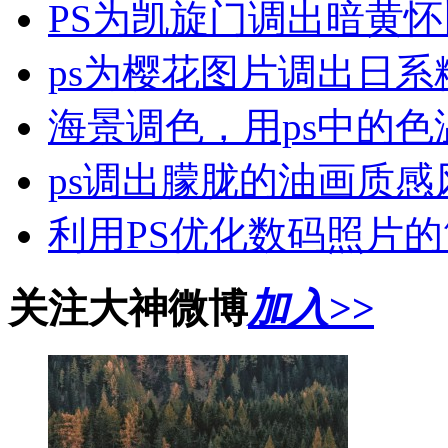
PS为凯旋门调出暗黄
ps为樱花图片调出日系
海景调色，用ps中的色
ps调出朦胧的油画质感
利用PS优化数码照片
关注大神微博
加入>>