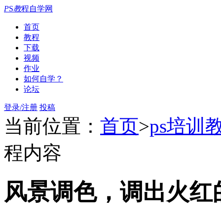
P
S
教
程自学网
首页
教程
下载
视频
作业
如何自学？
论坛
登录/注册
投稿
当前位置：
首页
>
ps培训
程内容
风景调色，调出火红