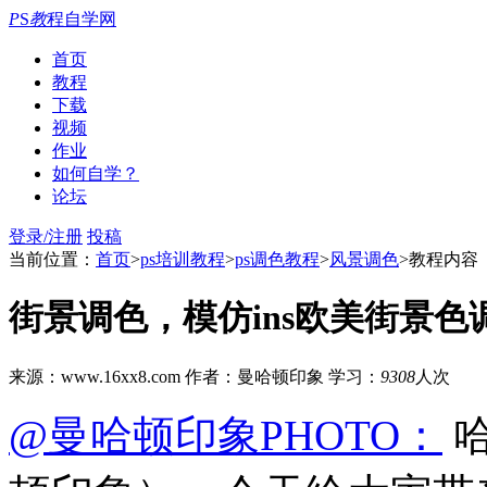
P
S
教
程自学网
首页
教程
下载
视频
作业
如何自学？
论坛
登录/注册
投稿
当前位置：
首页
>
ps培训教程
>
ps调色教程
>
风景调色
>教程内容
街景调色，模仿ins欧美街景色
来源：www.16xx8.com
作者：曼哈顿印象
学习：
9308
人次
@曼哈顿印象PHOTO：
哈