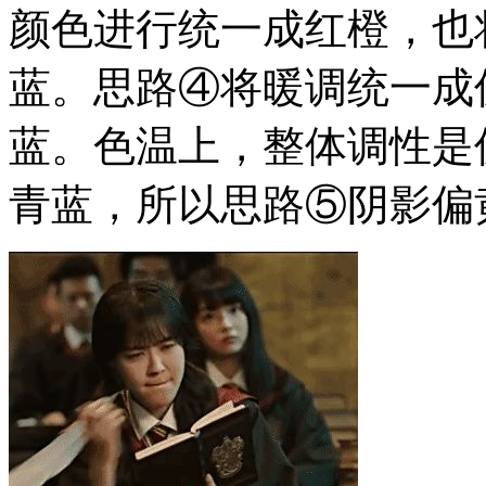
颜色进行统一成红橙，也
蓝。思路④将暖调统一成
蓝。色温上，整体调性是
青蓝，所以思路⑤阴影偏