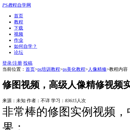
P
S
教
程自学网
首页
教程
下载
视频
作业
如何自学？
论坛
登录/注册
投稿
当前位置：
首页
>
ps培训教程
>
ps美化教程
>
人像精修
>教程内容
修图视频，高级人像精修视频
来源：未知
作者：不详
学习：
83615
人次
非常棒的修图实例视频，
果：