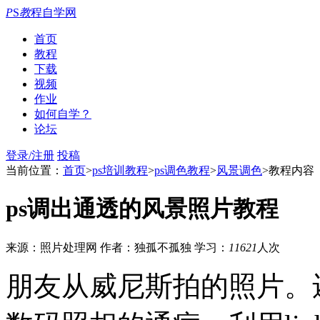
P
S
教
程自学网
首页
教程
下载
视频
作业
如何自学？
论坛
登录/注册
投稿
当前位置：
首页
>
ps培训教程
>
ps调色教程
>
风景调色
>教程内容
ps调出通透的风景照片教程
来源：照片处理网
作者：独孤不孤独
学习：
11621
人次
朋友从威尼斯拍的照片。