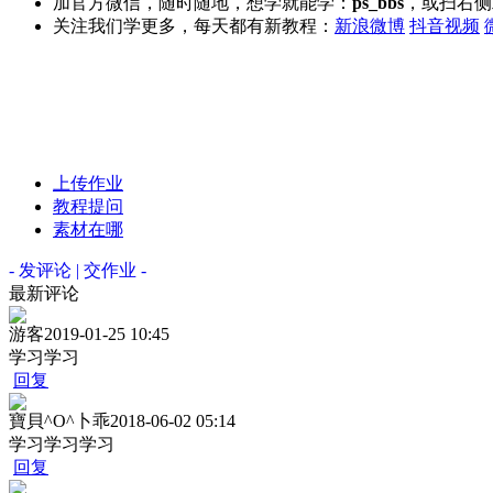
加官方微信，随时随地，想学就能学：
ps_bbs
，或扫右侧
关注我们学更多，每天都有新教程：
新浪微博
抖音视频
上传作业
教程提问
素材在哪
- 发评论 | 交作业 -
最新评论
游客
2019-01-25 10:45
学习学习
回复
寶貝^O^卜乖
2018-06-02 05:14
学习学习学习
回复