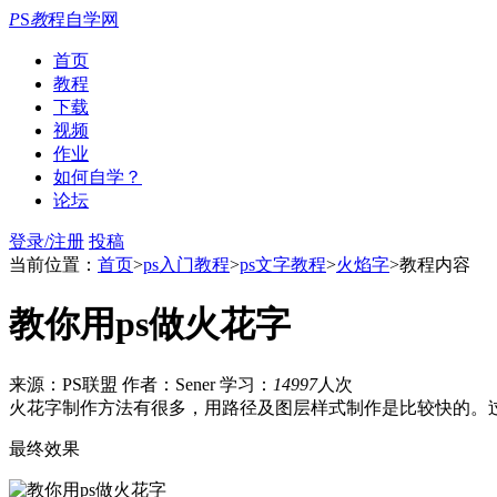
P
S
教
程自学网
首页
教程
下载
视频
作业
如何自学？
论坛
登录/注册
投稿
当前位置：
首页
>
ps入门教程
>
ps文字教程
>
火焰字
>教程内容
教你用ps做火花字
来源：PS联盟
作者：Sener
学习：
14997
人次
火花字制作方法有很多，用路径及图层样式制作是比较快的。
最终效果