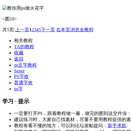
<图10>
共5页:
上一页
1
2
3
4
5
下一页
在本页浏览全教程
相关教程
TA的教程
收藏
返回
ps文字教程
Sener
PS字效
普通字效
ps字
学习 · 提示
一定要打开PS，跟着教程做一遍，做完的图到这交作业
建议练习时，大家自己找素材，尽量不要用教程提供的素
教程有看不懂的地方，可以到论坛发帖提问：
新手求助