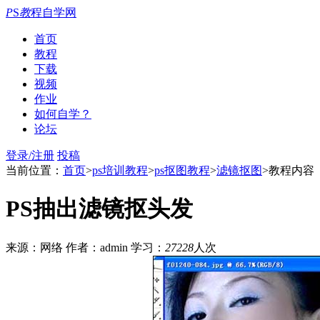
P
S
教
程自学网
首页
教程
下载
视频
作业
如何自学？
论坛
登录/注册
投稿
当前位置：
首页
>
ps培训教程
>
ps抠图教程
>
滤镜抠图
>教程内容
PS抽出滤镜抠头发
来源：网络
作者：admin
学习：
27228
人次