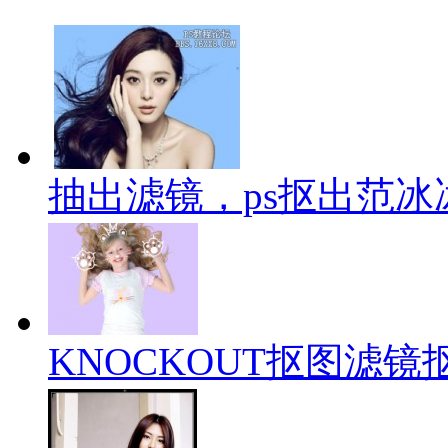
抽出滤镜，ps抠出范
KNOCKOUT抠图滤