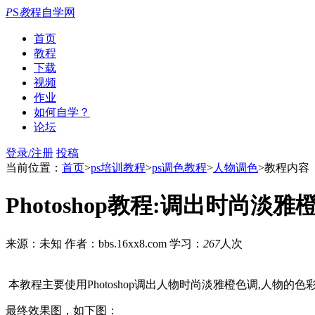
P
S
教
程自学网
首页
教程
下载
视频
作业
如何自学？
论坛
登录/注册
投稿
当前位置：
首页
>
ps培训教程
>
ps调色教程
>
人物调色
>教程内容
Photoshop教程:调出时尚淡雅
来源：未知
作者：bbs.16xx8.com
学习：
267
人次
本教程主要使用Photoshop调出人物时尚淡雅橙色调,人物的
最终效果图，如下图：