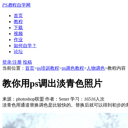
P
S
教
程自学网
首页
教程
下载
视频
作业
如何自学？
论坛
登录/注册
投稿
当前位置：
首页
>
ps培训教程
>
ps调色教程
>
人物调色
>教程内容
教你用ps调出淡青色照片
来源：photoshop联盟
作者：Sener
学习：
16516
人次
淡青色用通道替换调色是比较快的。替换后就可以得到初步的