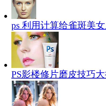
ps 利用计算给雀斑美
PS影楼修片磨皮技巧