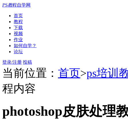
P
S
教
程自学网
首页
教程
下载
视频
作业
如何自学？
论坛
登录/注册
投稿
当前位置：
首页
>
ps培训
程内容
photoshop皮肤处理