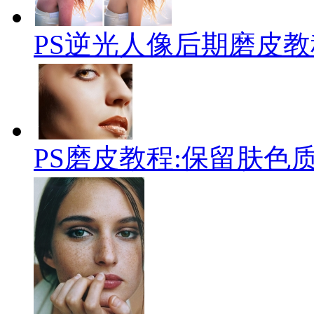
PS逆光人像后期磨皮教
PS磨皮教程:保留肤色