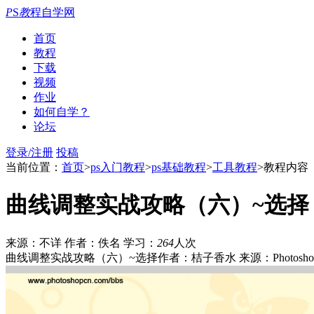
P
S
教
程自学网
首页
教程
下载
视频
作业
如何自学？
论坛
登录/注册
投稿
当前位置：
首页
>
ps入门教程
>
ps基础教程
>
工具教程
>教程内容
曲线调整实战攻略（六）~选择
来源：不详
作者：佚名
学习：
264
人次
曲线调整实战攻略（六）~选择作者：桔子香水 来源：Photosho