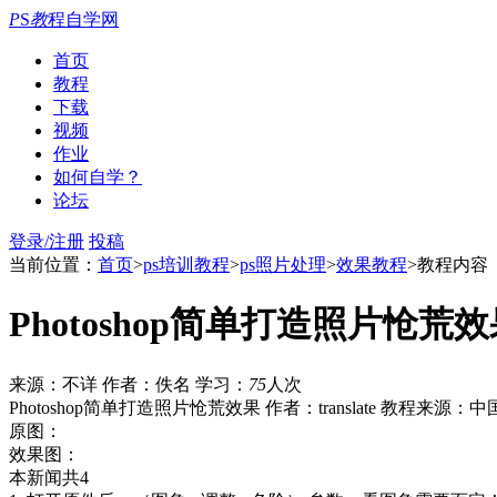
P
S
教
程自学网
首页
教程
下载
视频
作业
如何自学？
论坛
登录/注册
投稿
当前位置：
首页
>
ps培训教程
>
ps照片处理
>
效果教程
>教程内容
Photoshop简单打造照片怆荒
来源：不详
作者：佚名
学习：
75
人次
Photoshop简单打造照片怆荒效果 作者：translate 教程来源
原图：
效果图：
本新闻共4