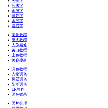
火焰字
冰雪字
金属字
可爱字
水墨字
岩石字
美化教程
磨皮教程
人像精修
美白教程
上色教程
美容瘦身
调色教程
人物调色
风景调色
影楼调色
LR教程
调色效果
照片处理