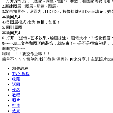
1. 打开原件后，（图象 - 调整 - 色阶） 参数，看图象需要而定
2.新建图层（图层 - 新建 - 图层）
3.双击前景色，设置为 #11D7D0，按快捷键Atl Delete填充，
本新闻共4
4.把 图层模式 改为 色相，如图！
5. 回到原图
本新闻共4
6. 打开 （滤镜 - 艺术效果 - 绘画抹途） 画笔大小：3 锐化程度
好~~~加上文字和图形的装饰，就结束了~~是不是很简单呢，
谢谢支持~~~
呵呵！！！要交作业哦！！
简单不？？？简单的,我们教你,深奥的,你来分享,非主流照片|qqkongjian|feizhuliu|tup
相关教程
TA的教程
收藏
返回
佚名
教程
照片
打造
效果