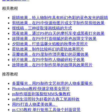
相关教程
眼睛效果，给人物制作具有科幻色彩的蓝色发光的眼睛
剪纸效果，在PS中快速给图片或文字制作简剪纸效果
抠线稿，三种提取漫画线稿的方式
黑夜效果，通过PS把白天的摩托车变成黑夜灯光效果
故障效果，在PS中打造细腻的彩色故障文字效果
夕阳效果，打造温馨火焰般的秋季外景照片
星轨效果，制作比较科幻的星轨效果照片
花瓣效果，在PS里制作漂亮魔幻的花瓣效果
碎片效果，在PS中制作人物破碎粒子效果
故障效果，在PS中制作简单的故障风效果照片
推荐教程
多重曝光，用PS制作文艺创意的人物多重曝光
Photoshop教程:快速定格美女照片
ps制作墙面剥落裂纹MM头像教程
ps把生活照转为好看的古典工笔画特效
用PS打造人物柔美效果.。
ps CS5教程 单行矩形工具做个封面背景