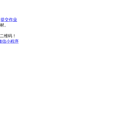
：
提交作业
材。
二维码！
微信小程序