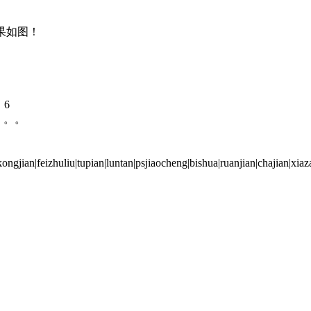
！
效果如图！
：6
，。。
ian|luntan|psjiaocheng|bishua|ruanjian|chajian|xiazai|ps