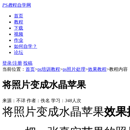
P
S
教
程自学网
首页
教程
下载
视频
作业
如何自学？
论坛
登录/注册
投稿
当前位置：
首页
>
ps培训教程
>
ps照片处理
>
效果教程
>教程内容
将照片变成水晶苹果
来源：不详
作者：佚名
学习：
348
人次
将照片变成水晶苹果
效果