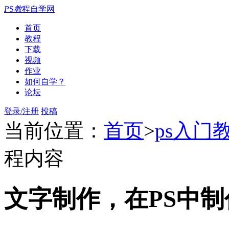
P
S
教
程自学网
首页
教程
下载
视频
作业
如何自学？
论坛
登录/注册
投稿
当前位置：
首页
>
ps入门
程内容
文字制作，在PS中