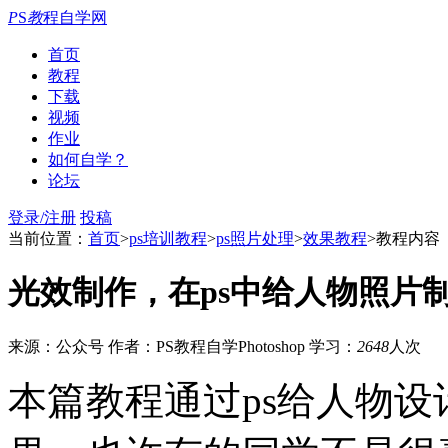
P
S
教
程自学网
首页
教程
下载
视频
作业
如何自学？
论坛
登录/注册
投稿
当前位置：
首页
>
ps培训教程
>
ps照片处理
>
效果教程
>教程内容
光效制作，在ps中给人物照片
来源：公众号
作者：PS教程自学Photoshop
学习：
2648
人次
本篇教程通过ps给人物