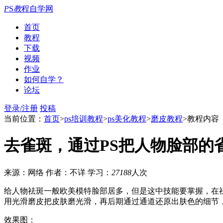
P
S
教
程自学网
首页
教程
下载
视频
作业
如何自学？
论坛
登录/注册
投稿
当前位置：
首页
>
ps培训教程
>
ps美化教程
>
磨皮教程
>教程内容
去雀斑，通过PS把人物脸部的
来源：网络
作者：不详
学习：
27188
人次
给人物祛斑一般欧美模特脸部居多，但是这中技能要掌握，在
用光滑磨皮把皮肤磨光滑，再后期通过通道还原出肤色的细节
效果图：