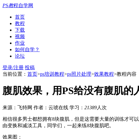
P
S
教
程自学网
首页
教程
下载
视频
作业
如何自学？
论坛
登录/注册
投稿
当前位置：
首页
>
ps培训教程
>
ps照片处理
>
效果教程
>教程内容
腹肌效果，用PS给没有腹肌的
来源：飞特网
作者：云琥在线
学习：
21389
人次
相信很多男士都想拥有8块腹肌，但是这需要大量的训练才可以
由变换和减淡工具，同学们，一起来练8块腹肌吧。
效果图：