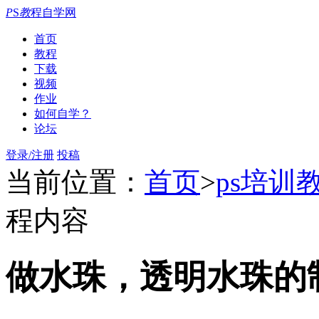
P
S
教
程自学网
首页
教程
下载
视频
作业
如何自学？
论坛
登录/注册
投稿
当前位置：
首页
>
ps培训
程内容
做水珠，透明水珠的