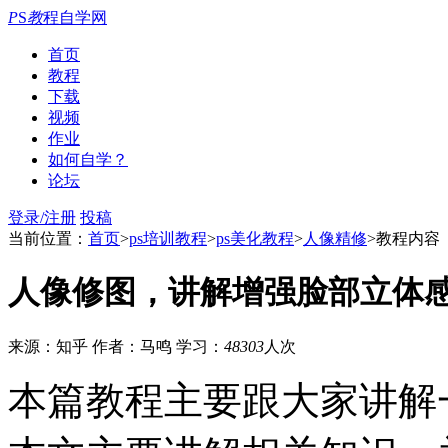
P
S
教
程自学网
首页
教程
下载
视频
作业
如何自学？
论坛
登录/注册
投稿
当前位置：
首页
>
ps培训教程
>
ps美化教程
>
人像精修
>教程内容
人像修图，讲解增强脸部立体
来源：知乎
作者：马鸣
学习：
48303
人次
本篇教程主要跟大家讲解