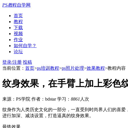
P
S
教
程自学网
首页
教程
下载
视频
作业
如何自学？
论坛
登录/注册
投稿
当前位置：
首页
>
ps培训教程
>
ps照片处理
>
效果教程
>教程内容
纹身效果，在手臂上加上彩色
来源：PS学院
作者：bdstar
学习：
8861
人次
纹身作为人类历史文化的一部分，一直受到时尚界人们的喜爱
进行加深、减淡设置，打造逼真的纹身效果。
最终效果