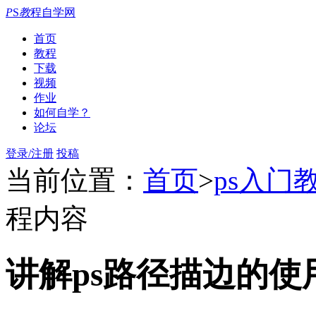
P
S
教
程自学网
首页
教程
下载
视频
作业
如何自学？
论坛
登录/注册
投稿
当前位置：
首页
>
ps入门
程内容
讲解ps路径描边的使用