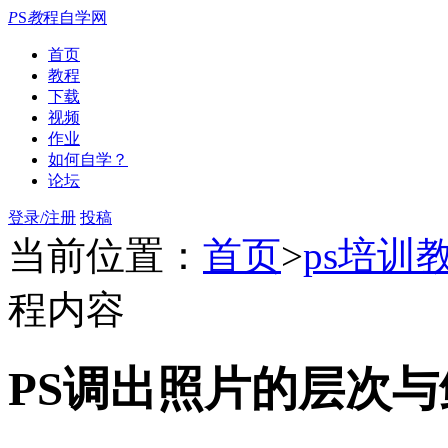
P
S
教
程自学网
首页
教程
下载
视频
作业
如何自学？
论坛
登录/注册
投稿
当前位置：
首页
>
ps培训
程内容
PS调出照片的层次