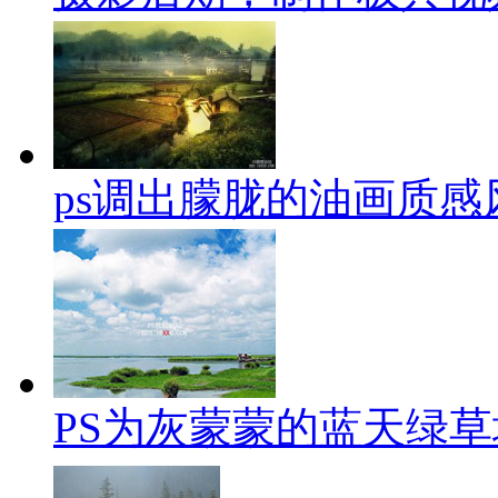
ps调出朦胧的油画质感
PS为灰蒙蒙的蓝天绿