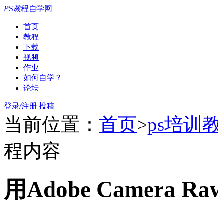
P
S
教
程自学网
首页
教程
下载
视频
作业
如何自学？
论坛
登录/注册
投稿
当前位置：
首页
>
ps培训
程内容
用Adobe Camera 