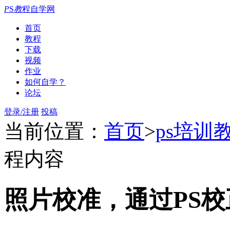
P
S
教
程自学网
首页
教程
下载
视频
作业
如何自学？
论坛
登录/注册
投稿
当前位置：
首页
>
ps培训
程内容
照片校准，通过PS