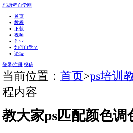
P
S
教
程自学网
首页
教程
下载
视频
作业
如何自学？
论坛
登录/注册
投稿
当前位置：
首页
>
ps培训
程内容
教大家ps匹配颜色调