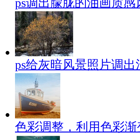
ps调出朦胧的油画质感
ps给灰暗风景照片调出
色彩调整，利用色彩渐