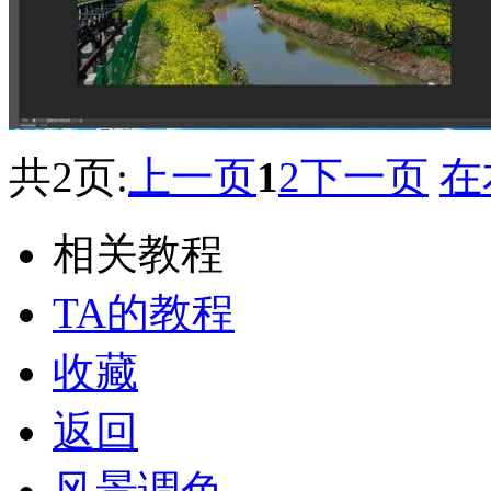
共2页:
上一页
1
2
下一页
在
相关教程
TA的教程
收藏
返回
风景调色