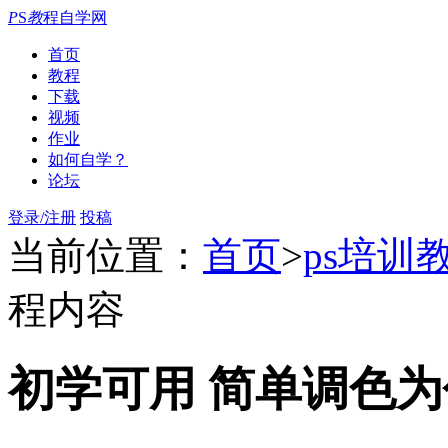
P
S
教
程自学网
首页
教程
下载
视频
作业
如何自学？
论坛
登录/注册
投稿
当前位置：
首页
>
ps培训
程内容
初学可用 简单调色