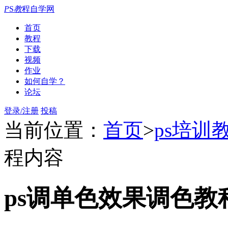
P
S
教
程自学网
首页
教程
下载
视频
作业
如何自学？
论坛
登录/注册
投稿
当前位置：
首页
>
ps培训
程内容
ps调单色效果调色教